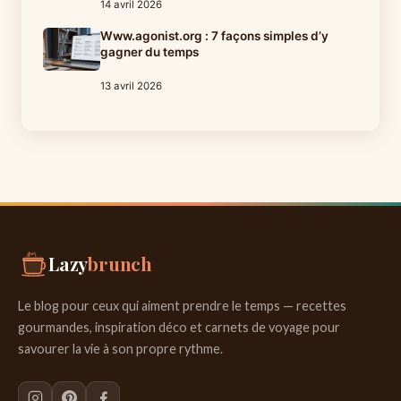
14 avril 2026
Www.agonist.org : 7 façons simples d’y
gagner du temps
13 avril 2026
Aller
au
contenu
Lazy
brunch
Le blog pour ceux qui aiment prendre le temps — recettes
gourmandes, inspiration déco et carnets de voyage pour
savourer la vie à son propre rythme.